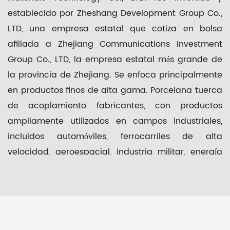
establecido por Zheshang Development Group Co.,
LTD, una empresa estatal que cotiza en bolsa
afiliada a Zhejiang Communications Investment
Group Co., LTD, la empresa estatal más grande de
la provincia de Zhejiang. Se enfoca principalmente
en productos finos de alta gama.
Porcelana tuerca
de acoplamiento fabricantes
, con productos
ampliamente utilizados en campos industriales,
incluidos automóviles, ferrocarriles de alta
velocidad, aeroespacial, industria militar, energía
eólica y energía nuclear.
La empresa se registró y estableció en septiembre
de 2017. El proyecto cubre un área de 100 mu y
tiene un capital registrado de 100 millones de
yuanes. En 2018, se adjudicó un proyecto clave de