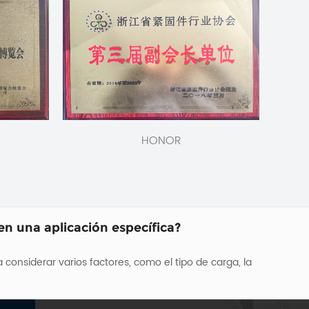
rnos hexagonales o tirafondos?
..
¿Qué medidas se pueden tomar durante el desmontaje y almacenamiento para preservar la integridad de los pernos de las bridas para una posible reutilización?
HONOR
 dañar...
en una aplicación específica?
 considerar varios factores, como el tipo de carga, la
rnos hexagonales o tirafondos?
..