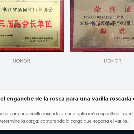
 perno de carro a otros tipos de pernos, como pe
jo de la cabeza, lo que evita que giren cuando se aprietan. Est.
HONOR
HONOR
ramientas y el equipo correctos durante el desmontaje para evitar
el enganche de la rosca para una varilla roscada 
osca para una varilla roscada en una aplicación específica implica
resistencia del material y los márgenes de seguridad. Determine la carga: comprenda la carga que soporta el varilla...
 perno de carro a otros tipos de pernos, como pe
jo de la cabeza, lo que evita que giren cuando se aprietan. Est.