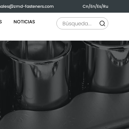
sales@zmd-fasteners.com
Cn
/
En
/
Es
/
Ru
S
NOTICIAS