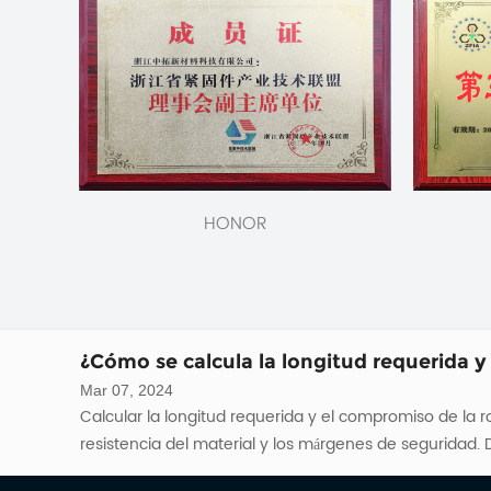
¿En qué situaciones podría preferirse un
Feb 26, 2024
Pernos de carro Podría preferirse a otros tipos de pernos, como pernos hexagonales o tirafondos, en varias situaciones: Necesidades de seguridad: Los pernos de carro están
diseñados específicamente con un cuello cuadrado deba
Feb 22, 2024
HONOR
Para preservar la integridad de pernos de brida Para una posible reutilización durante el desmontaje y almacenamiento, se pueden tomar varias medidas: Utilice las
herramientas adecuadas: asegúrese de utilizar las her
¿Cómo se calcula la longitud requerida y 
Mar 07, 2024
Calcular la longitud requerida y el compromiso de la r
¿En qué situaciones podría preferirse un
Feb 26, 2024
Pernos de carro Podría preferirse a otros tipos de pernos, como pernos hexagonales o tirafondos, en varias situaciones: Necesidades de seguridad: Los pernos de carro están
diseñados específicamente con un cuello cuadrado deba